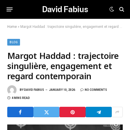
David Fabius
Home
»
Margot Haddad : trajectoire singulière, engagement et regard contemporain
BLOG
Margot Haddad : trajectoire
singulière, engagement et
regard contemporain
BY
DAVID FABIUS
JANUARY 10, 2026
NO COMMENTS
4 MINS READ