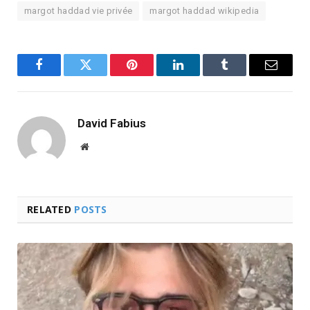
margot haddad vie privée
margot haddad wikipedia
Facebook
Twitter
Pinterest
LinkedIn
Tumblr
Email
David Fabius
Website
RELATED
POSTS