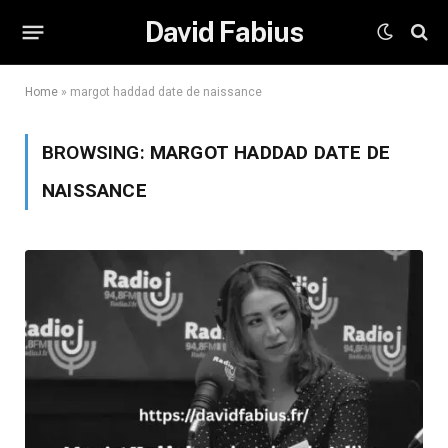
David Fabius
Home
»
margot haddad date de naissance
BROWSING:
MARGOT HADDAD DATE DE
NAISSANCE