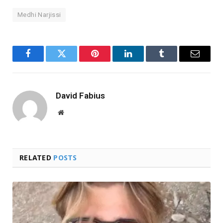
Medhi Narjissi
Facebook
Twitter
Pinterest
LinkedIn
Tumblr
Email
David Fabius
Website
RELATED
POSTS