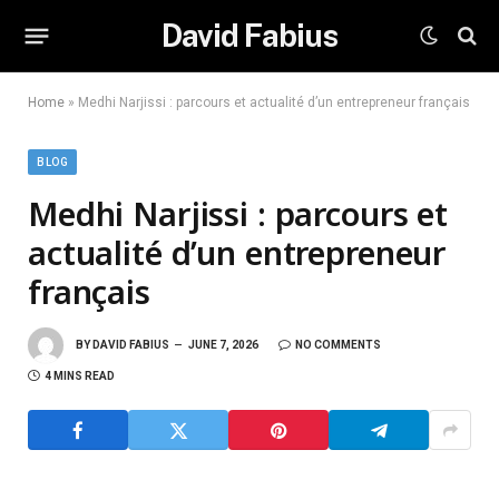
David Fabius
Home
»
Medhi Narjissi : parcours et actualité d’un entrepreneur français
BLOG
Medhi Narjissi : parcours et
actualité d’un entrepreneur
français
BY
DAVID FABIUS
JUNE 7, 2026
NO COMMENTS
4 MINS READ