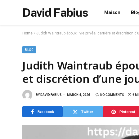
David Fabius
Maison
Blo
Home
»
Judith Waintraub époux : vie privée, carrière et discrétion d’
BLOG
Judith Waintraub époux
et discrétion d’une jo
BY
DAVID FABIUS
MARCH 4, 2026
NO COMMENTS
6 M
Facebook
Twitter
Pinterest