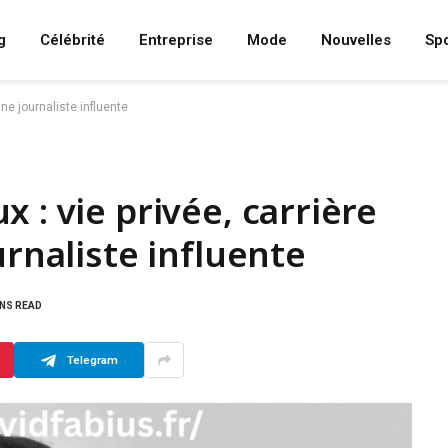
g
Célébrité
Entreprise
Mode
Nouvelles
Spo
une journaliste influente
 : vie privée, carrière
urnaliste influente
INS READ
Telegram