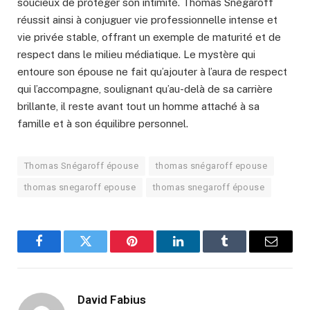
soucieux de protéger son intimité. Thomas Snégaroff
réussit ainsi à conjuguer vie professionnelle intense et
vie privée stable, offrant un exemple de maturité et de
respect dans le milieu médiatique. Le mystère qui
entoure son épouse ne fait qu’ajouter à l’aura de respect
qui l’accompagne, soulignant qu’au-delà de sa carrière
brillante, il reste avant tout un homme attaché à sa
famille et à son équilibre personnel.
Thomas Snégaroff épouse
thomas snégaroff epouse
thomas snegaroff epouse
thomas snegaroff épouse
Facebook
Twitter
Pinterest
LinkedIn
Tumblr
Email
David Fabius