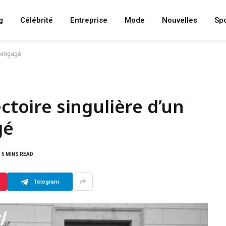
g
Célébrité
Entreprise
Mode
Nouvelles
Spo
t engagé
ectoire singulière d’un
gé
5 MINS READ
Telegram