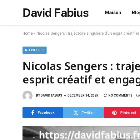
David Fabius
Maison
Blo
Home
»
Nicolas Sengers : trajectoire singulière d’un esprit créatif e
NOUVELLES
Nicolas Sengers : traj
esprit créatif et enga
BY
DAVID FABIUS
DECEMBER 14, 2025
NO COMMENTS
Facebook
Twitter
Pinterest