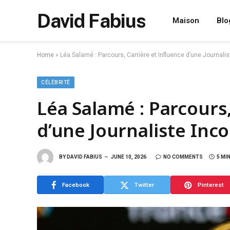
David Fabius
Maison
Blo
Home
»
Léa Salamé : Parcours, Carrière et Influence d’une Journali
CÉLÉBRITÉ
Léa Salamé : Parcours,
d’une Journaliste Inc
BY
DAVID FABIUS
JUNE 10, 2026
NO COMMENTS
5 MI
Facebook
Twitter
Pinterest