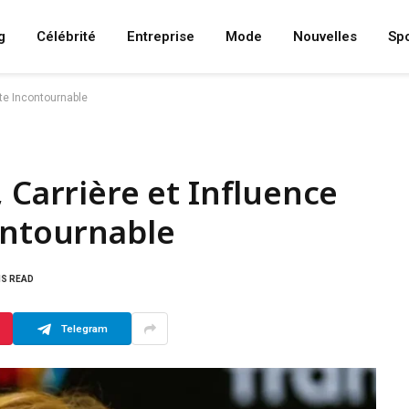
g
Célébrité
Entreprise
Mode
Nouvelles
Spo
ste Incontournable
 Carrière et Influence
ontournable
NS READ
Telegram