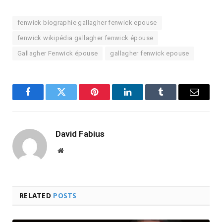
fenwick biographie gallagher fenwick epouse
fenwick wikipédia gallagher fenwick épouse
Gallagher Fenwick épouse
gallagher fenwick epouse
Facebook
Twitter
Pinterest
LinkedIn
Tumblr
Email
David Fabius
Website
RELATED
POSTS