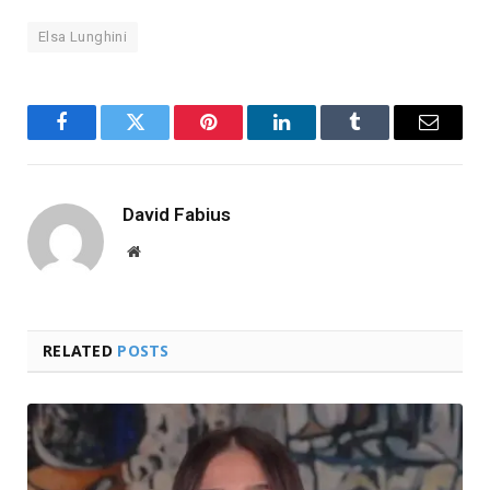
Elsa Lunghini
Facebook
Twitter
Pinterest
LinkedIn
Tumblr
Email
David Fabius
Website
RELATED
POSTS