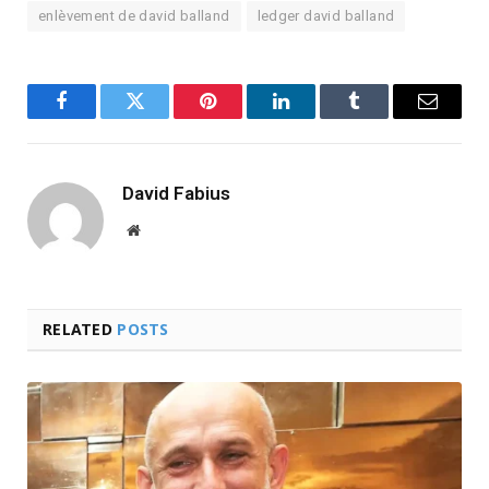
enlèvement de david balland
ledger david balland
Facebook
Twitter
Pinterest
LinkedIn
Tumblr
Email
David Fabius
Website
RELATED
POSTS