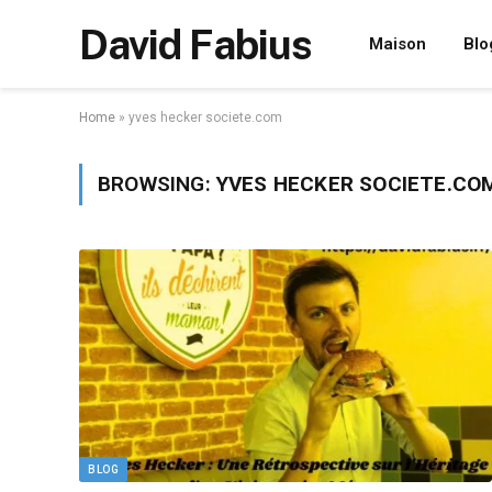
David Fabius
Maison
Blo
Home
»
yves hecker societe.com
BROWSING:
YVES HECKER SOCIETE.CO
BLOG