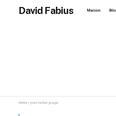
David Fabius
Maison
Blo
Home
»
yves hecker groupe