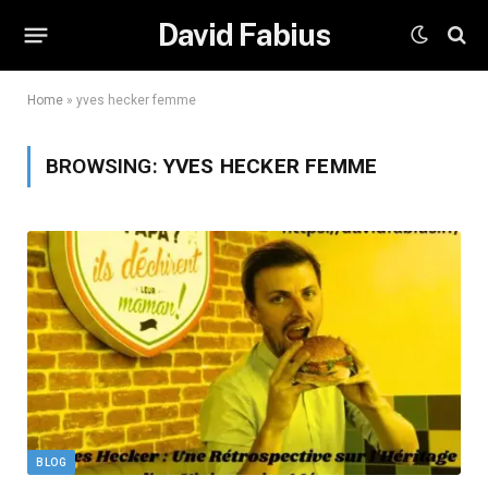
David Fabius
Home
»
yves hecker femme
BROWSING:
YVES HECKER FEMME
BLOG