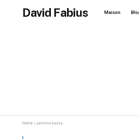
David Fabius
Maison
Blo
Home
»
yasmina kassa