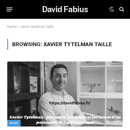
David Fabius
Home
»
xavier tytelman taille
BROWSING:
XAVIER TYTELMAN TAILLE
MODE