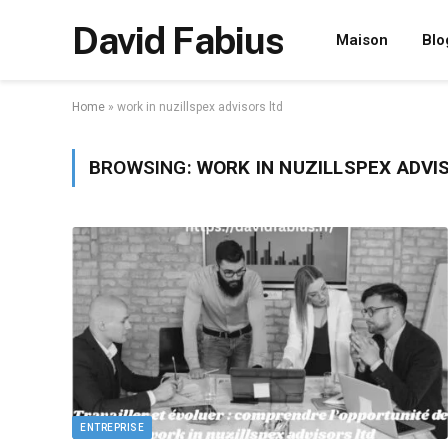
David Fabius
Maison
Blo
Home
»
work in nuzillspex advisors ltd
BROWSING:
WORK IN NUZILLSPEX ADVI
ENTREPRISE