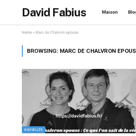
David Fabius
Maison
Blo
Home
»
Marc de Chalvron epouse
BROWSING:
MARC DE CHALVRON EPOUS
NOUVELLES