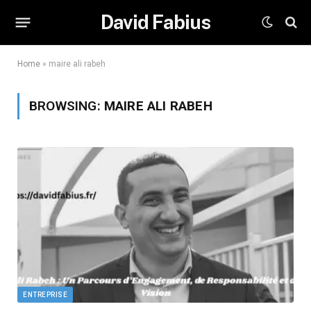
David Fabius
Home
»
maire ali rabeh
BROWSING:
MAIRE ALI RABEH
ENTREPRISE