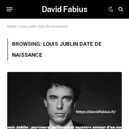
David Fabius
Home
»
louis jublin date de naissance
BROWSING:
LOUIS JUBLIN DATE DE
NAISSANCE