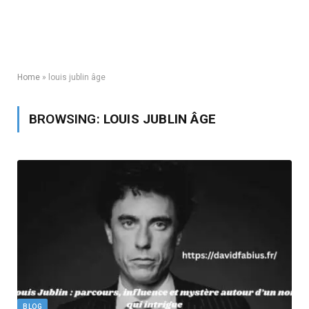
Home
»
louis jublin âge
BROWSING:
LOUIS JUBLIN ÂGE
BLOG