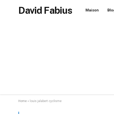
David Fabius
Maison
Blo
Home
»
louis jalabert cyclisme