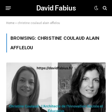
David Fabius
Home
»
christine coulaud alain afflelou
BROWSING:
CHRISTINE COULAUD ALAIN
AFFLELOU