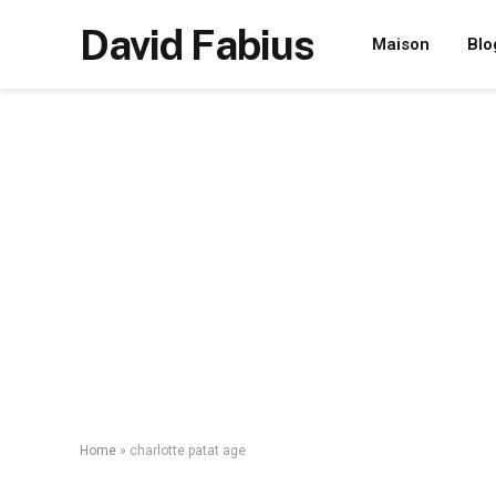
David Fabius
Maison
Blo
Home
»
charlotte patat age