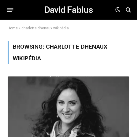
David Fabius
Home
»
charlotte dhenaux wikipédia
BROWSING:
CHARLOTTE DHENAUX
WIKIPÉDIA