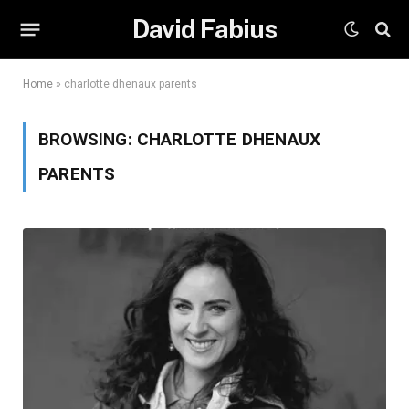
David Fabius
Home
»
charlotte dhenaux parents
BROWSING:
CHARLOTTE DHENAUX
PARENTS