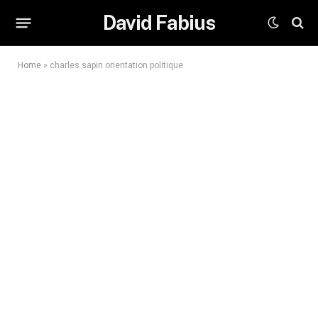
David Fabius
Home
»
charles sapin orientation politique