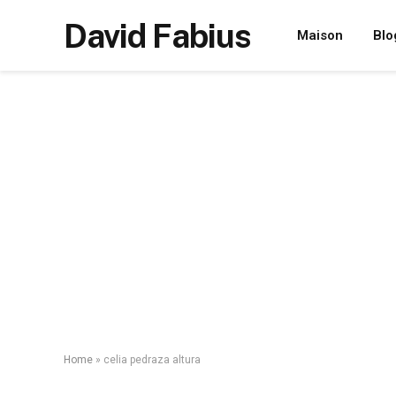
David Fabius
Maison
Blo
Home
»
celia pedraza altura