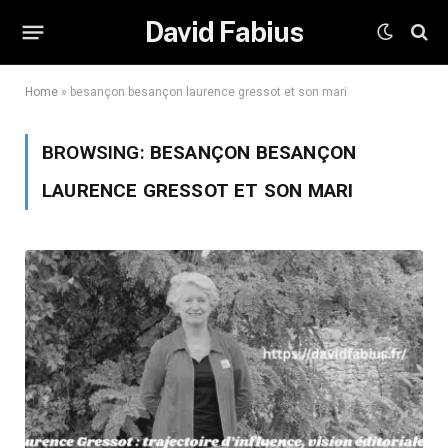
David Fabius
Home
»
besançon besançon laurence gressot et son mari
BROWSING:
BESANÇON BESANÇON
LAURENCE GRESSOT ET SON MARI