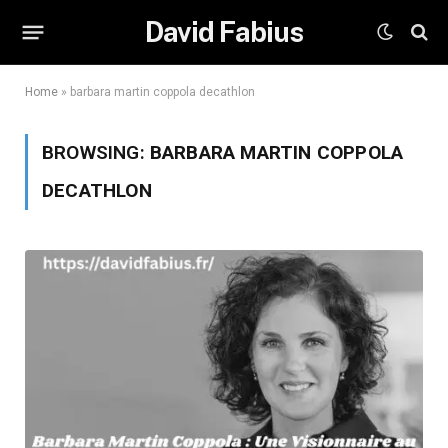
David Fabius
Home
»
barbara martin coppola decathlon
BROWSING:
BARBARA MARTIN COPPOLA
DECATHLON