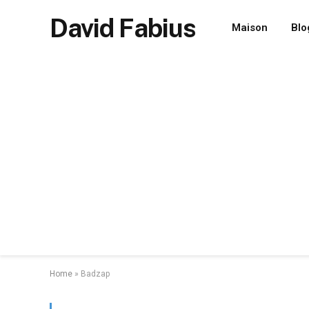
David Fabius
Maison
Blo
Home
»
Badzap