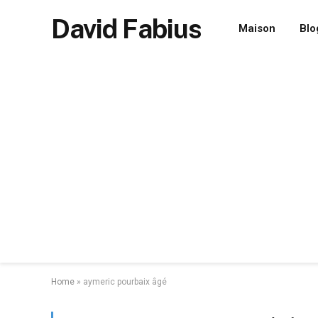
David Fabius
Maison
Blo
Home
»
aymeric pourbaix âgé