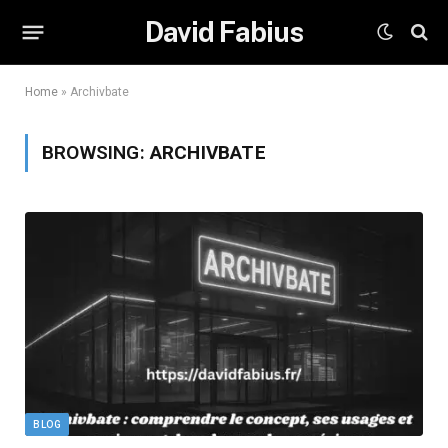
David Fabius
Home
»
Archivbate
BROWSING:
ARCHIVBATE
BLOG