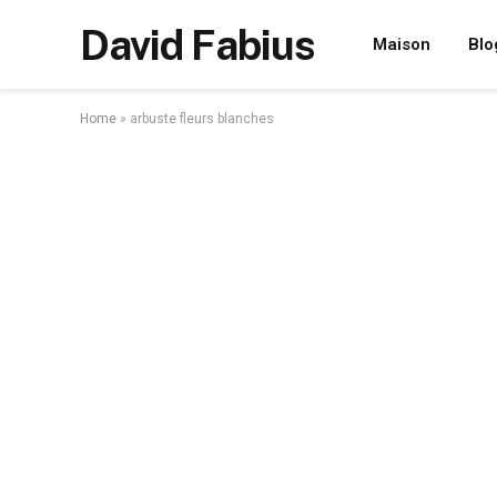
David Fabius
Maison
Blo
Home
»
arbuste fleurs blanches