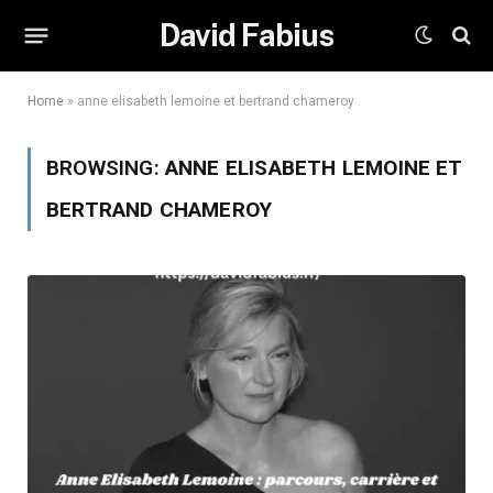
David Fabius
Home
»
anne elisabeth lemoine et bertrand chameroy
BROWSING:
ANNE ELISABETH LEMOINE ET
BERTRAND CHAMEROY