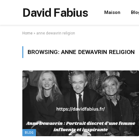
David Fabius
Maison
Blo
Home
»
anne dewavrin religion
BROWSING:
ANNE DEWAVRIN RELIGION
BLOG