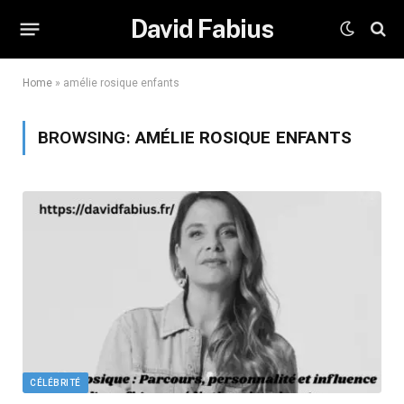
David Fabius
Home
»
amélie rosique enfants
BROWSING:
AMÉLIE ROSIQUE ENFANTS
CÉLÉBRITÉ