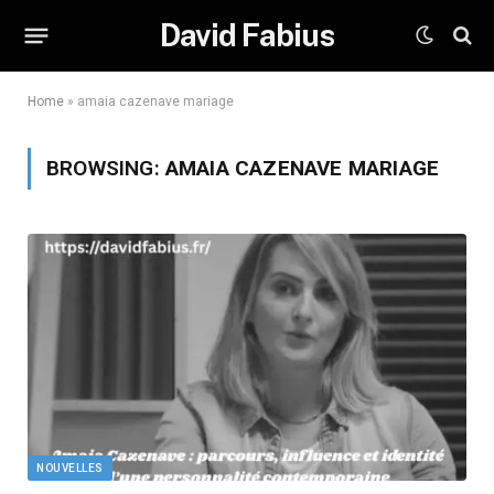
David Fabius
Home
»
amaia cazenave mariage
BROWSING:
AMAIA CAZENAVE MARIAGE
NOUVELLES