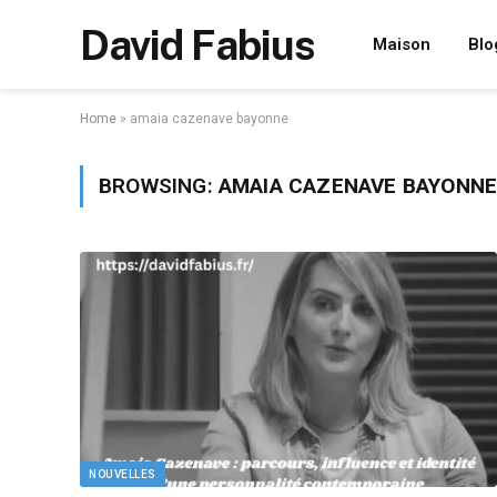
David Fabius
Maison
Blo
Home
»
amaia cazenave bayonne
BROWSING:
AMAIA CAZENAVE BAYONN
NOUVELLES