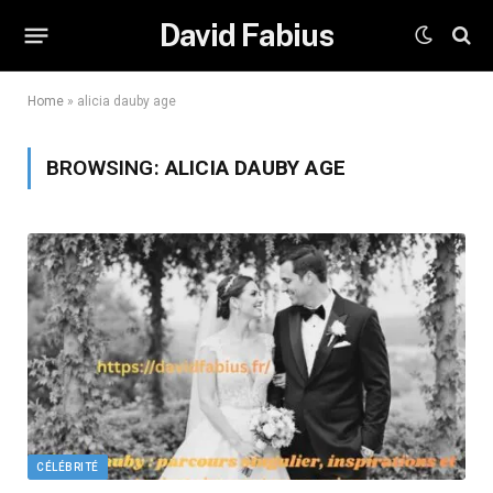
David Fabius
Home
»
alicia dauby age
BROWSING:
ALICIA DAUBY AGE
CÉLÉBRITÉ