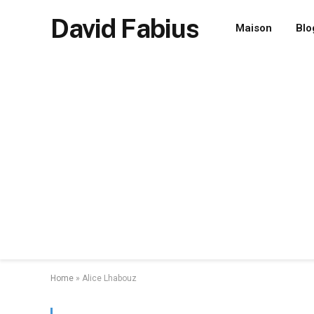
David Fabius
Maison
Blo
Home
»
Alice Lhabouz