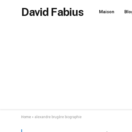
David Fabius
Maison
Blo
Home
»
alexandre brugère biographie