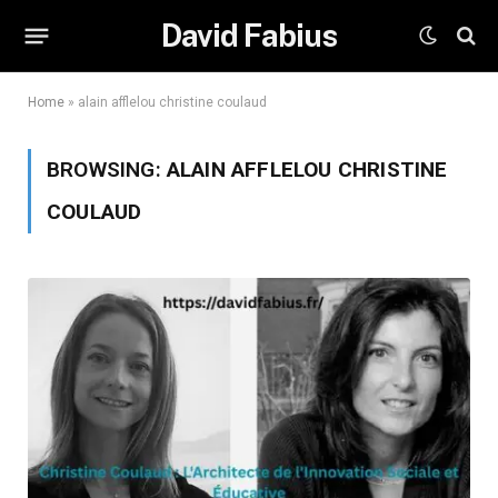
David Fabius
Home
»
alain afflelou christine coulaud
BROWSING:
ALAIN AFFLELOU CHRISTINE
COULAUD